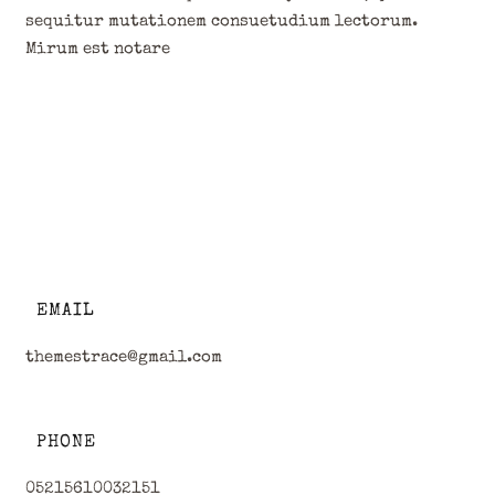
sequitur mutationem consuetudium lectorum.
Mirum est notare
EMAIL
themestrace@gmail.com
PHONE
05215610032151